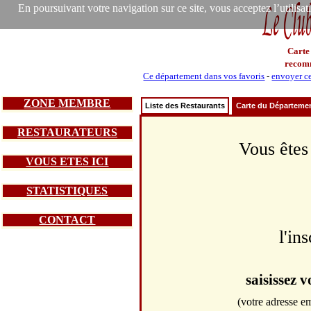
En poursuivant votre navigation sur ce site, vous acceptez l’utilisa
Carte
recom
Ce département dans vos favoris
-
envoyer ce
ZONE MEMBRE
Liste des Restaurants
Carte du Départeme
RESTAURATEURS
Vous êtes
VOUS ETES ICI
STATISTIQUES
CONTACT
l'in
saisissez 
(votre adresse em