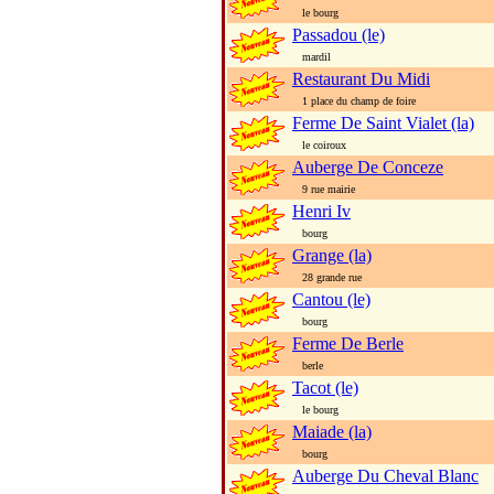
le bourg
Passadou (le)
mardil
Restaurant Du Midi
1 place du champ de foire
Ferme De Saint Vialet (la)
le coiroux
Auberge De Conceze
9 rue mairie
Henri Iv
bourg
Grange (la)
28 grande rue
Cantou (le)
bourg
Ferme De Berle
berle
Tacot (le)
le bourg
Maiade (la)
bourg
Auberge Du Cheval Blanc