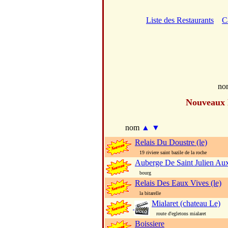
Liste des Restaurants
C
no
Nouveaux
nom
▲
▼
Relais Du Doustre (le)
19 riviere saint bazile de la roche
Auberge De Saint Julien Au
bourg
Relais Des Eaux Vives (le)
la bitarelle
Mialaret (chateau Le)
route d'egletons mialaret
Boissiere