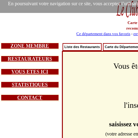
En poursuivant votre navigation sur ce site, vous acceptez l’utilisa
Carte
recom
Ce département dans vos favoris
-
en
ZONE MEMBRE
Liste des Restaurants
Carte du Départeme
RESTAURATEURS
Vous êt
VOUS ETES ICI
STATISTIQUES
CONTACT
l'in
saisissez 
(votre adresse em