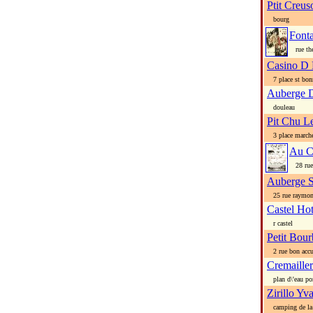
Ptit Creus
bourg
Font
rue th
Casino D 
7 place st bon
Auberge D
douleau
Pit Chu L
3 place march
Au C
28 rue 
Auberge S
25 rue raymond
Castel Ho
r castel
Petit Bou
2 rue bon accu
Cremaille
plan d\'eau po
Zirillo Yv
camping de la 