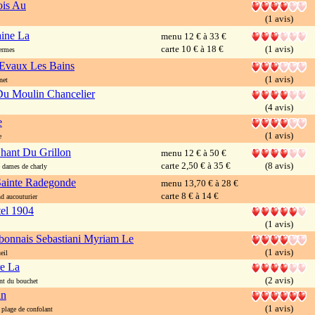
ois Au
(1 avis)
aine La
menu 12 € à 33 €
carte 10 € à 18 €
(1 avis)
ermes
Evaux Les Bains
(1 avis)
net
u Moulin Chancelier
(4 avis)
e
(1 avis)
e
hant Du Grillon
menu 12 € à 50 €
carte 2,50 € à 35 €
(8 avis)
dames de charly
ainte Radegonde
menu 13,70 € à 28 €
carte 8 € à 14 €
 aucouturier
tel 1904
(1 avis)
rbonnais Sebastiani Myriam Le
(1 avis)
eil
re La
(2 avis)
nt du bouchet
an
(1 avis)
plage de confolant