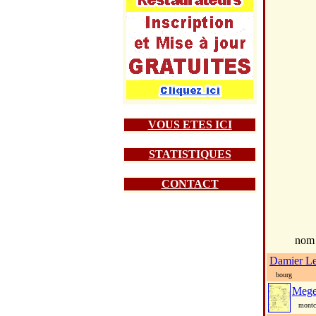
VOUS ETES ICI
STATISTIQUES
CONTACT
nom
Damier L
bourg
Mege
montc