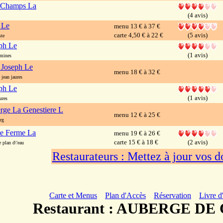
 Champs La
(4 avis)
 Le
menu 13 € à 37 €
carte 4,50 € à 22 €
(5 avis)
ste
eph Le
(1 avis)
 mines
 Joseph Le
menu 18 € à 32 €
jean jaures
eph Le
(1 avis)
ures
rge La Genestiere L
menu 12 € à 25 €
rg
le Ferme La
menu 19 € à 26 €
carte 15 € à 18 €
(2 avis)
plan d\'eau
Restaurateurs : Mettez à jour vos 
Carte et Menus
Plan d'Accès
Réservation
Livre d
Restaurant : AUBERGE D