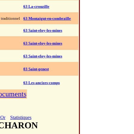
63 La-crouzille
traditionnel
63 Montaigut-en-combraille
63 Saint-eloy-les-mines
63 Saint-eloy-les-mines
63 Saint-eloy-les-mines
03 Saint-genest
63 Les-ancizes-comps
documents
'Or
Statistiques
E CHARON