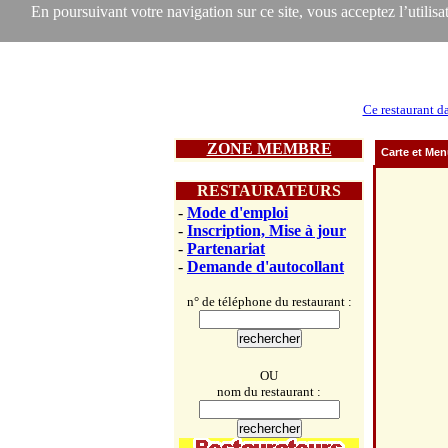
En poursuivant votre navigation sur ce site, vous acceptez l’utilisat
Ce restaurant d
ZONE MEMBRE
Carte et Me
RESTAURATEURS
-
Mode d'emploi
-
Inscription, Mise à jour
-
Partenariat
-
Demande d'autocollant
n° de téléphone du restaurant :
OU
nom du restaurant :