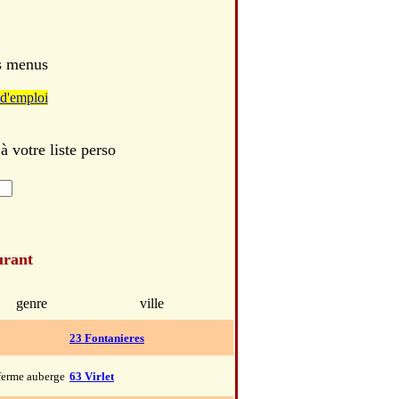
es menus
d'emploi
votre liste perso
urant
genre
ville
23 Fontanieres
ferme auberge
63 Virlet