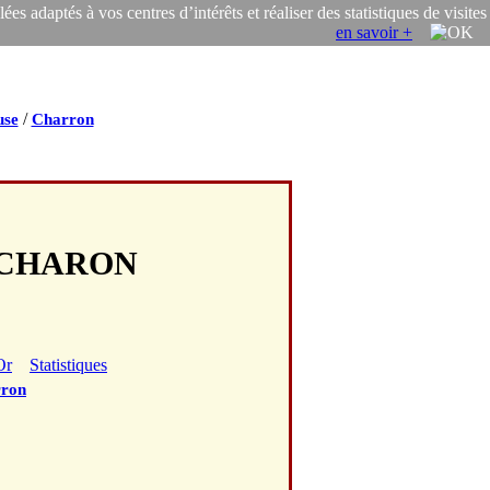
s adaptés à vos centres d’intérêts et réaliser des statistiques de visites
en savoir +
/
use
Charron
E CHARON
Or
Statistiques
ron