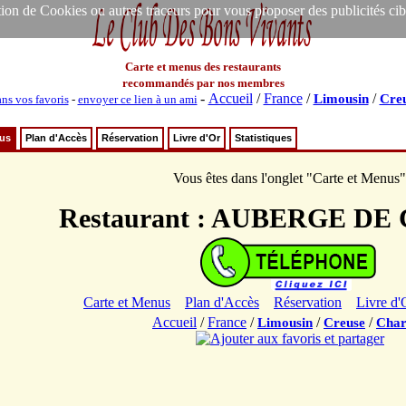
ion de Cookies ou autres traceurs pour vous proposer des publicités ciblée
Carte et menus des restaurants
recommandés par nos membres
-
Accueil
/
France
/
/
Limousin
Cre
ans vos favoris
-
envoyer ce lien à un ami
nus
Plan d'Accès
Réservation
Livre d'Or
Statistiques
Vous êtes dans l'onglet "Carte et Menus"
Restaurant : AUBERGE D
Carte et Menus
Plan d'Accès
Réservation
Livre d'
Accueil
/
France
/
/
/
Limousin
Creuse
Char