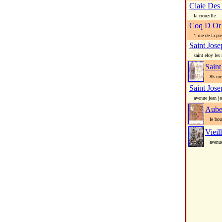
Claie Des
la crouzille
Coq D Or
1 rue de la po
Saint Jos
saint eloy les
Saint
85 rue 
Saint Jos
avenue jean ja
Aube
le bou
Vieil
avenue 