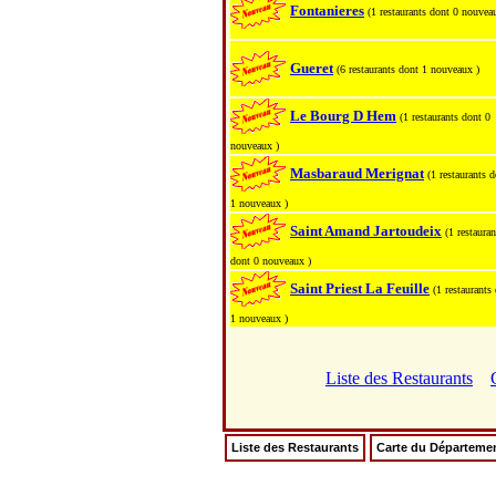
Fontanieres
(1 restaurants dont 0 nouvea
Gueret
(6 restaurants dont 1 nouveaux )
Le Bourg D Hem
(1 restaurants dont 0
nouveaux )
Masbaraud Merignat
(1 restaurants 
1 nouveaux )
Saint Amand Jartoudeix
(1 restauran
dont 0 nouveaux )
Saint Priest La Feuille
(1 restaurants
1 nouveaux )
Liste des Restaurants
Liste des Restaurants
Carte du Départeme