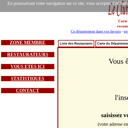
En poursuivant votre navigation sur ce site, vous acceptez l’utilisa
Carte
recom
Ce département dans vos favoris
-
en
ZONE MEMBRE
Liste des Restaurants
Carte du Départeme
RESTAURATEURS
Vous ê
VOUS ETES ICI
STATISTIQUES
CONTACT
l'in
saisissez 
(votre adresse em