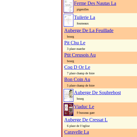
Ferme Des Nautas La
pigerolles
Tuilerie La
fourneaux
Auberge De La Feuillade
bourg
Pit Chu Le
3 place marche
Ptit Creusois Au
bourg
Coq D Or Le
7 place champ de foire
Bon Coin Au
5 place champ de foire
Auberge De Soubrebost
bourg
Viaduc Le
9 busseau gare
Auberge De Cressat L
6 place de l\'eglise
Caravelle La