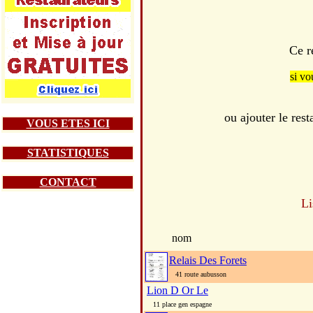
Ce r
si vo
ou ajouter le r
VOUS ETES ICI
STATISTIQUES
CONTACT
Li
nom
Relais Des Forets
41 route aubusson
Lion D Or Le
11 place gen espagne