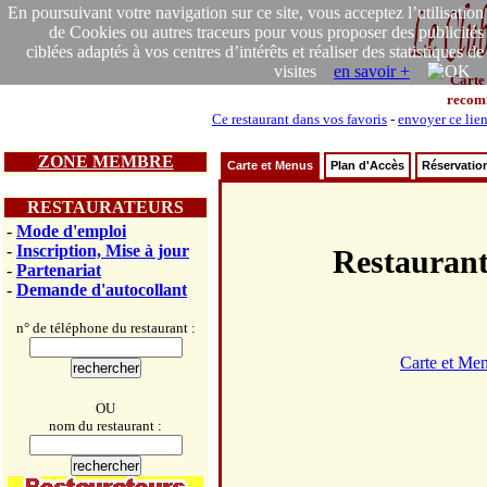
En poursuivant votre navigation sur ce site, vous acceptez l’utilisation
de Cookies ou autres traceurs pour vous proposer des publicités
ciblées adaptés à vos centres d’intérêts et réaliser des statistiques de
visites
en savoir +
Carte
recom
Ce restaurant dans vos favoris
-
envoyer ce lie
ZONE MEMBRE
Carte et Menus
Plan d'Accès
Réservatio
RESTAURATEURS
-
Mode d'emploi
-
Inscription, Mise à jour
Restaura
-
Partenariat
-
Demande d'autocollant
n° de téléphone du restaurant :
Carte et Me
OU
nom du restaurant :