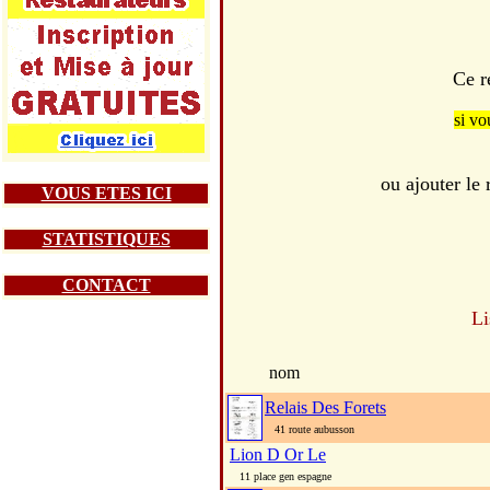
Ce r
si vo
ou ajouter l
VOUS ETES ICI
STATISTIQUES
CONTACT
Li
nom
Relais Des Forets
41 route aubusson
Lion D Or Le
11 place gen espagne