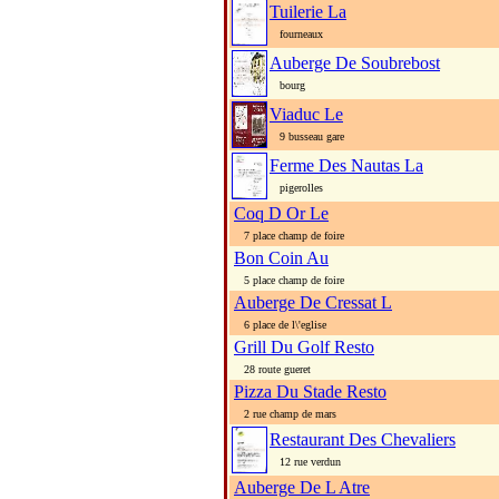
Tuilerie La
fourneaux
Auberge De Soubrebost
bourg
Viaduc Le
9 busseau gare
Ferme Des Nautas La
pigerolles
Coq D Or Le
7 place champ de foire
Bon Coin Au
5 place champ de foire
Auberge De Cressat L
6 place de l\'eglise
Grill Du Golf Resto
28 route gueret
Pizza Du Stade Resto
2 rue champ de mars
Restaurant Des Chevaliers
12 rue verdun
Auberge De L Atre