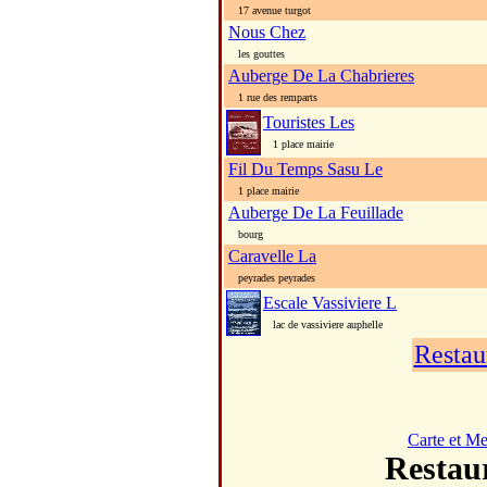
17 avenue turgot
Nous Chez
les gouttes
Auberge De La Chabrieres
1 rue des remparts
Touristes Les
1 place mairie
Fil Du Temps Sasu Le
1 place mairie
Auberge De La Feuillade
bourg
Caravelle La
peyrades peyrades
Escale Vassiviere L
lac de vassiviere auphelle
Restau
Carte et M
Resta