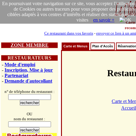
En poursuivant votre navigation sur ce site, vous acceptez l’utilisation
de Cookies ou autres traceurs pour vous proposer des publicités
ciblées adaptés à vos centres d’intérêts et réaliser des statistiques de
visites
en savoir +
Carte
recom
Ce restaurant dans vos favoris
-
envoyer ce lien à un am
ZONE MEMBRE
Carte et Menus
Plan d'Accès
Réservatio
RESTAURATEURS
-
Mode d'emploi
-
Inscription, Mise à jour
Resta
-
Partenariat
-
Demande d'autocollant
n° de téléphone du restaurant :
Carte et Me
Accueil
OU
nom du restaurant :