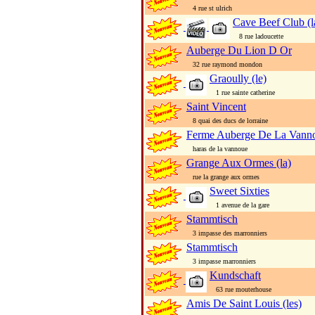
4 rue st ulrich
Cave Beef Club (l
8 rue ladoucette
Auberge Du Lion D Or
32 rue raymond mondon
Graoully (le)
1 rue sainte catherine
Saint Vincent
8 quai des ducs de lorraine
Ferme Auberge De La Vann
haras de la vannoue
Grange Aux Ormes (la)
rue la grange aux ormes
Sweet Sixties
1 avenue de la gare
Stammtisch
3 impasse des marronniers
Stammtisch
3 impasse marronniers
Kundschaft
63 rue mouterhouse
Amis De Saint Louis (les)