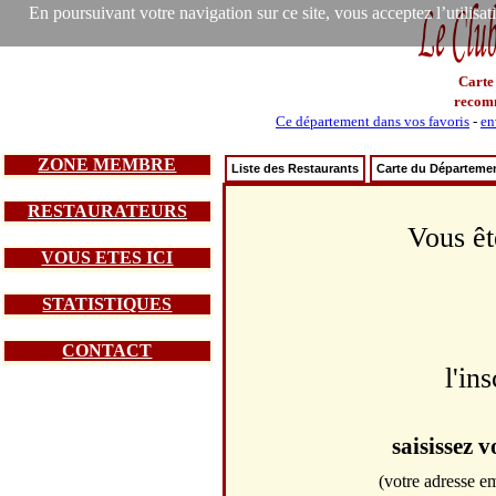
En poursuivant votre navigation sur ce site, vous acceptez l’utilisa
Carte
recom
Ce département dans vos favoris
-
en
ZONE MEMBRE
Liste des Restaurants
Carte du Départeme
RESTAURATEURS
Vous êt
VOUS ETES ICI
STATISTIQUES
CONTACT
l'in
saisissez 
(votre adresse em