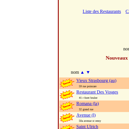
Liste des Restaurants
C
no
Nouveaux
nom
▲
▼
Vieux Strasbourg (au)
59 rue poincare
Restaurant Des Vosges
41 r foret brulee
Romana (la)
32 grand rue
Avenue (l)
50a avenue st remy
Saint Ulrich