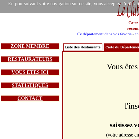
En poursuivant votre navigation sur ce site, vous acceptez l’utilisa
Carte
recom
Ce département dans vos favoris
-
en
ZONE MEMBRE
Liste des Restaurants
Carte du Départeme
RESTAURATEURS
Vous êtes
VOUS ETES ICI
STATISTIQUES
CONTACT
l'in
saisissez 
(votre adresse em