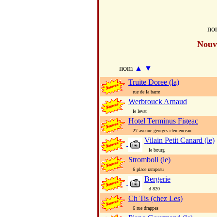
no
Nouv
nom
▲
▼
Truite Doree (la)
rue de la barre
Werbrouck Arnaud
le levat
Hotel Terminus Figeac
27 avenue georges clemenceau
Vilain Petit Canard (le)
le bourg
Stromboli (le)
6 place rampeau
Bergerie
d 820
Ch Tis (chez Les)
6 rue drappes