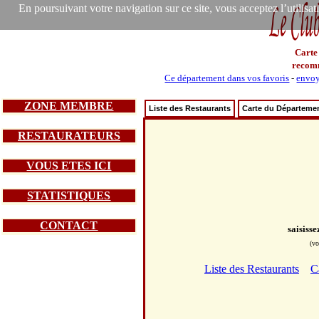
En poursuivant votre navigation sur ce site, vous acceptez l’utilisa
Carte
recom
Ce département dans vos favoris
-
envoy
ZONE MEMBRE
Liste des Restaurants
Carte du Départeme
RESTAURATEURS
VOUS ETES ICI
STATISTIQUES
CONTACT
saisiss
(vo
Liste des Restaurants
C