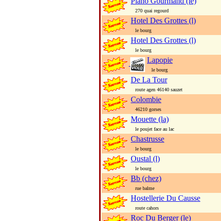
Piano Gourmand (le)
270 quai regourd
Hotel Des Grottes (l)
le bourg
Hotel Des Grottes (l)
le bourg
Lapopie
le bourg
De La Tour
route agen 46140 sauzet
Colombie
46210 gorses
Mouette (la)
le poujet face au lac
Chastrusse
le bourg
Oustal (l)
le bourg
Bb (chez)
rue balme
Hostellerie Du Causse
route cahors
Roc Du Berger (le)