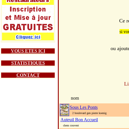
Ce r
si vo
ou ajout
VOUS ETES ICI
STATISTIQUES
CONTACT
Li
nom
Sous Les Ponts
2 boulevard gen pierre koenig
Auteuil Bon Accueil
chem couvent