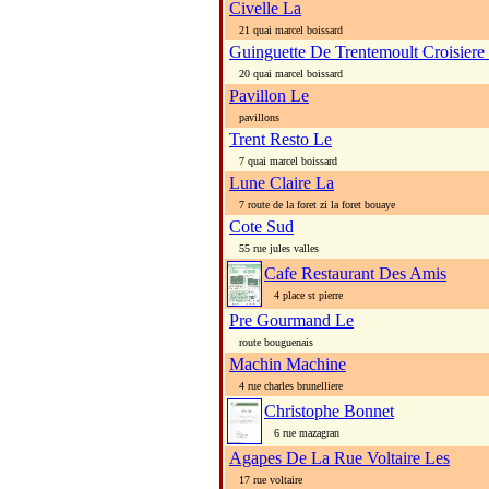
Civelle La
21 quai marcel boissard
Guinguette De Trentemoult Croisiere
20 quai marcel boissard
Pavillon Le
pavillons
Trent Resto Le
7 quai marcel boissard
Lune Claire La
7 route de la foret zi la foret bouaye
Cote Sud
55 rue jules valles
Cafe Restaurant Des Amis
4 place st pierre
Pre Gourmand Le
route bouguenais
Machin Machine
4 rue charles brunelliere
Christophe Bonnet
6 rue mazagran
Agapes De La Rue Voltaire Les
17 rue voltaire