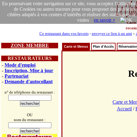
En poursuivant votre navigation sur ce site, vous acceptez l’utilisation
de Cookies ou autres traceurs pour vous proposer des publicités
ciblées adaptés à vos centres d’intérêts et réaliser des statistiques de
visites
en savoir +
Carte
recom
-
Ce restaurant dans vos favoris
-
envoyer ce lien à un ami
ZONE MEMBRE
Carte et Menus
Plan d'Accès
Réservatio
RESTAURATEURS
-
Mode d'emploi
-
Inscription, Mise à jour
R
-
Partenariat
-
Demande d'autocollant
n° de téléphone du restaurant :
Carte et Me
Accueil
/
OU
nom du restaurant :