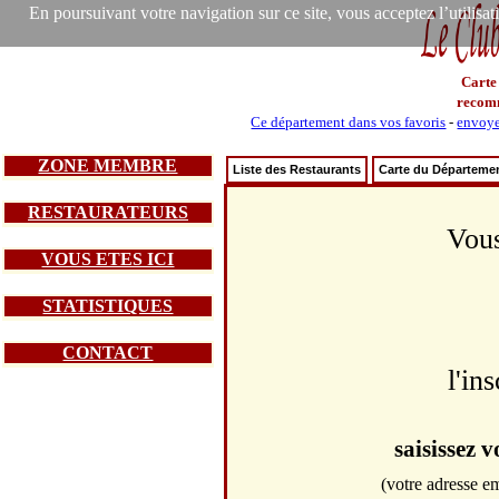
En poursuivant votre navigation sur ce site, vous acceptez l’utilisa
Carte
recom
Ce département dans vos favoris
-
envoye
ZONE MEMBRE
Liste des Restaurants
Carte du Départeme
RESTAURATEURS
Vous
VOUS ETES ICI
STATISTIQUES
CONTACT
l'in
saisissez 
(votre adresse em