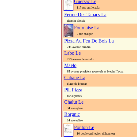
Guersac Le
117 rue emile zola
Ferme Des Tabacs La
chemin plessis
Fournaise La
2 rue ebaupin
Pizza Au Feu De Bois La
244 avenue mindin
Labo Le
259 avenue de mindin
Maelo
65 avenue president roosevelt st brevin l\'ocea
Cabane La
plage de l\'ocean
Pili Pizza
rue aigrettes
Chalut Le
34 rue eglise
Borgnic
14 rue eglise
Ponton Le
10 boulevard legion d\'honneur