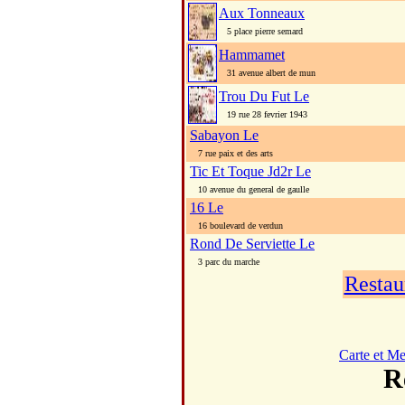
Aux Tonneaux
5 place pierre semard
Hammamet
31 avenue albert de mun
Trou Du Fut Le
19 rue 28 fevrier 1943
Sabayon Le
7 rue paix et des arts
Tic Et Toque Jd2r Le
10 avenue du general de gaulle
16 Le
16 boulevard de verdun
Rond De Serviette Le
3 parc du marche
Restau
Carte et M
R