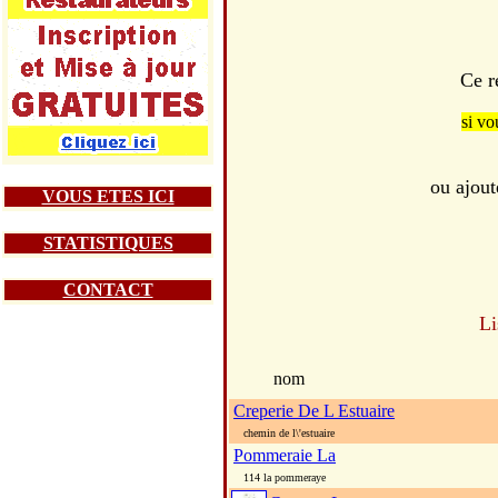
Ce r
si vo
ou ajout
VOUS ETES ICI
STATISTIQUES
CONTACT
Li
nom
Creperie De L Estuaire
chemin de l\'estuaire
Pommeraie La
114 la pommeraye