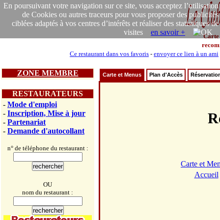
En poursuivant votre navigation sur ce site, vous acceptez l’utilisation
de Cookies ou autres traceurs pour vous proposer des publicités
ciblées adaptés à vos centres d’intérêts et réaliser des statistiques de
visites
en savoir +
Carte
recom
Ce restaurant dans vos favoris
-
envoyer ce lien à un ami
ZONE MEMBRE
Carte et Menus
Plan d'Accès
Réservatio
RESTAURATEURS
-
Mode d'emploi
-
Inscription, Mise à jour
R
-
Partenariat
-
Demande d'autocollant
n° de téléphone du restaurant :
Carte et Me
Accueil
OU
nom du restaurant :