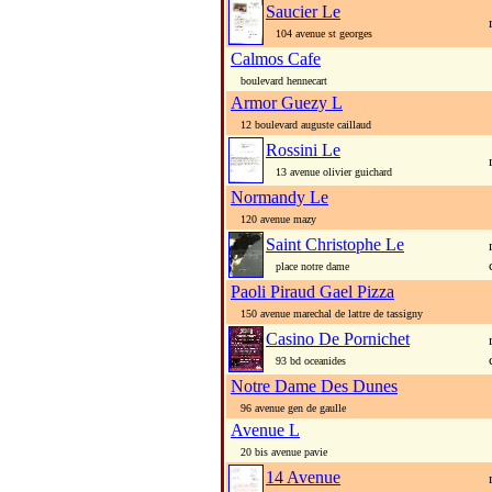
Saucier Le
104 avenue st georges
Calmos Cafe
boulevard hennecart
Armor Guezy L
12 boulevard auguste caillaud
Rossini Le
13 avenue olivier guichard
Normandy Le
120 avenue mazy
Saint Christophe Le
place notre dame
Paoli Piraud Gael Pizza
150 avenue marechal de lattre de tassigny
Casino De Pornichet
93 bd oceanides
Notre Dame Des Dunes
96 avenue gen de gaulle
Avenue L
20 bis avenue pavie
14 Avenue