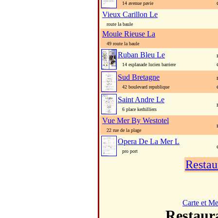
14 avenue pavie
Vieux Carillon Le
route la baule
Moule Rieuse La
49 route la baule
Ruban Bleu Le
14 esplanade lucien barriere
Sud Bretagne
42 boulevard republique
Saint Andre Le
6 place kerhilliers
Vue Mer By Westotel
22 rue de la plage
Opera De La Mer L
pro port
Restau
Carte et M
Restau