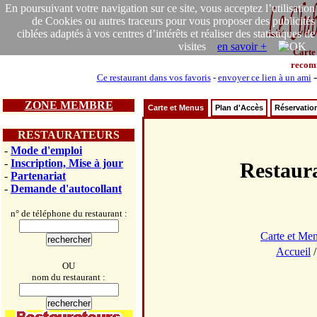
En poursuivant votre navigation sur ce site, vous acceptez l’utilisation
de Cookies ou autres traceurs pour vous proposer des publicités
ciblées adaptés à vos centres d’intérêts et réaliser des statistiques de
visites
en savoir +
Carte
recom
Ce restaurant dans vos favoris
-
envoyer ce lien à un ami
ZONE MEMBRE
Carte et Menus
Plan d'Accès
Réservatio
RESTAURATEURS
-
Mode d'emploi
-
Inscription, Mise à jour
Restau
-
Partenariat
-
Demande d'autocollant
n° de téléphone du restaurant :
Carte et Me
Accueil
OU
nom du restaurant :