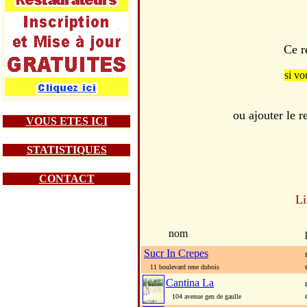
Ce r
si vo
ou ajouter le
VOUS ETES ICI
STATISTIQUES
CONTACT
Li
nom
Sucr In Crepes
11 boulevard rene dubois
Cantina La
104 avenue gen de gaulle