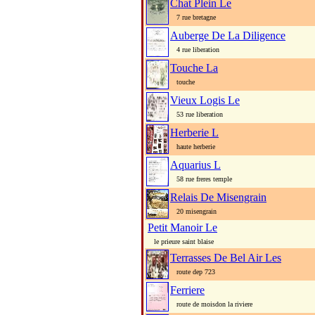
Chat Plein Le
7 rue bretagne
Auberge De La Diligence
4 rue liberation
Touche La
touche
Vieux Logis Le
53 rue liberation
Herberie L
haute herberie
Aquarius L
58 rue freres temple
Relais De Misengrain
20 misengrain
Petit Manoir Le
le prieure saint blaise
Terrasses De Bel Air Les
route dep 723
Ferriere
route de moisdon la riviere