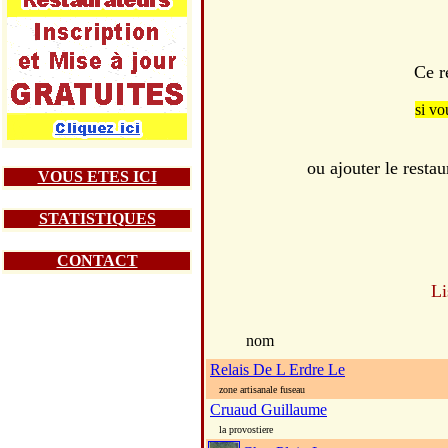
Ce r
si vo
ou ajouter le res
VOUS ETES ICI
STATISTIQUES
CONTACT
Li
nom
Relais De L Erdre Le
zone artisanale fuseau
Cruaud Guillaume
la provostiere