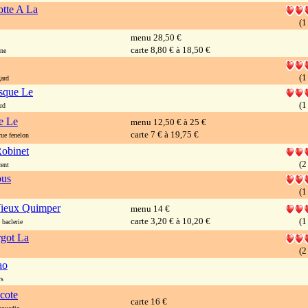
otte A La
(1
menu 28,50 €
carte 8,80 € à 18,50 €
ne
(1
ard
asque Le
(1
rd
e Le
menu 12,50 € à 25 €
carte 7 € à 19,75 €
ue fenelon
obinet
(2
ent
ous
(1
ieux Quimper
menu 14 €
carte 3,20 € à 10,20 €
(1
baclerie
got La
(2
ao
rs
cote
carte 16 €