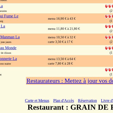
ouedic
La
(2
ecuries
ui Fume Le
menu 16,90 € à 43 €
(1
urg
e La
menu 11,80 € à 21,80 €
(2
 Manman La
menu 10,50 € à 32 €
carte 3,50 € à 17 €
(2
jean jaures
au Monde
(1
 de clisson
onnerie La
menu 13,50 € à 64 €
carte 7,80 € à 28 €
eon maitre
(1
an
Restaurateurs : Mettez à jour vos 
Carte et Menus
Plan d'Accès
Réservation
Livre d
Restaurant : GRAIN DE