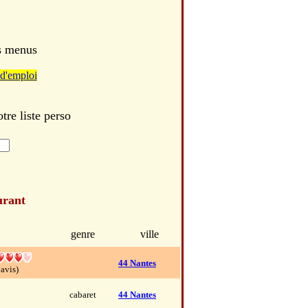
es menus
d'emploi
re liste perso
urant
genre
ville
44 Nantes
 avis)
cabaret
44 Nantes