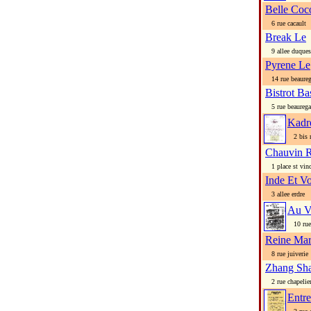
Belle Coc
6 rue cacault
Break Le
9 allee duques
Pyrene Le
14 rue beaureg
Bistrot B
5 rue beaurega
Kadr
2 bis r
Chauvin R
1 place st vinc
Inde Et V
3 allee erdre
Au V
10 rue 
Reine Mar
8 rue juiverie
Zhang Sh
2 rue chapelie
Entre