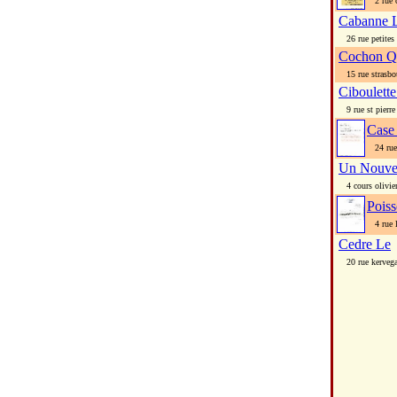
2 rue c
Cabanne 
26 rue petites 
Cochon Q
15 rue strasbo
Ciboulett
9 rue st pierre
Case
24 rue 
Un Nouve
4 cours olivier
Poiss
4 rue l
Cedre Le
20 rue kerveg