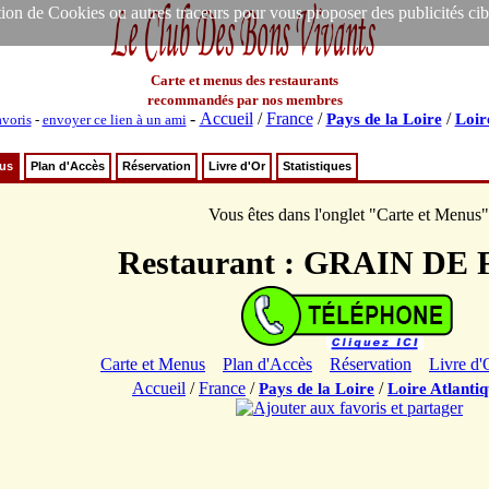
ion de Cookies ou autres traceurs pour vous proposer des publicités ciblée
Carte et menus des restaurants
recommandés par nos membres
-
Accueil
/
France
/
/
Pays de la Loire
Loir
avoris
-
envoyer ce lien à un ami
nus
Plan d'Accès
Réservation
Livre d'Or
Statistiques
Vous êtes dans l'onglet "Carte et Menus"
Restaurant : GRAIN DE
Carte et Menus
Plan d'Accès
Réservation
Livre d'
Accueil
/
France
/
/
Pays de la Loire
Loire Atlanti