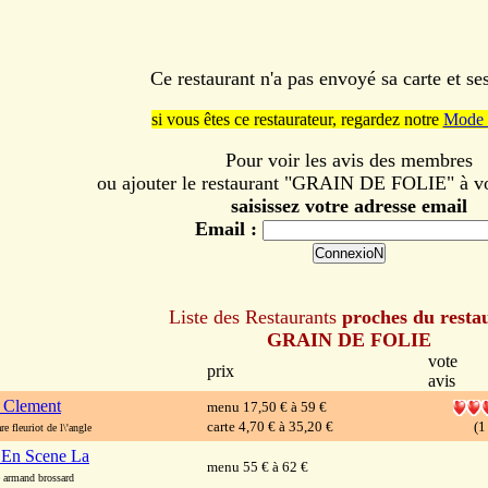
Ce restaurant n'a pas envoyé sa carte et s
si vous êtes ce restaurateur, regardez notre
Mode 
Pour voir les avis des membres
ou ajouter le restaurant "GRAIN DE FOLIE" à vot
saisissez votre adresse email
Email :
Liste des Restaurants
proches du resta
GRAIN DE FOLIE
vote
prix
avis
 Clement
menu 17,50 € à 59 €
carte 4,70 € à 35,20 €
(1
 fleuriot de l\'angle
 En Scene La
menu 55 € à 62 €
armand brossard