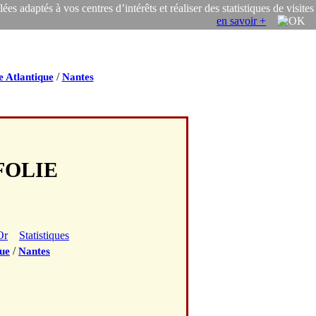
s adaptés à vos centres d’intérêts et réaliser des statistiques de visites
en savoir +
/
e Atlantique
Nantes
 FOLIE
Or
Statistiques
/
que
Nantes