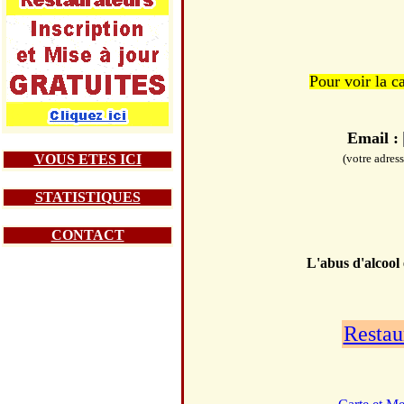
Pour voir la c
Email :
VOUS ETES ICI
(votre adres
STATISTIQUES
CONTACT
L'abus d'alcool
Restau