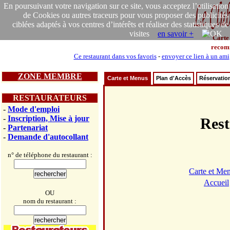
En poursuivant votre navigation sur ce site, vous acceptez l’utilisation
de Cookies ou autres traceurs pour vous proposer des publicités
ciblées adaptés à vos centres d’intérêts et réaliser des statistiques de
visites
en savoir +
Carte
recom
Ce restaurant dans vos favoris
-
envoyer ce lien à un ami
ZONE MEMBRE
Carte et Menus
Plan d'Accès
Réservatio
RESTAURATEURS
-
Mode d'emploi
-
Inscription, Mise à jour
Res
-
Partenariat
-
Demande d'autocollant
n° de téléphone du restaurant :
Carte et Me
Accueil
OU
nom du restaurant :