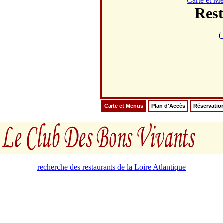
Carte et M
Res
(
Carte et Menus
Plan d'Accès
Réservatio
recherche des restaurants de la Loire Atlantique