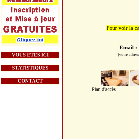
Pour voir la c
Email :
VOUS ETES ICI
(votre adres
STATISTIQUES
CONTACT
Plan d'accès