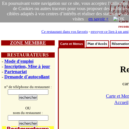
En poursuivant votre navigation sur ce site, vous acceptez l’utilisation
de Cookies ou autres traceurs pour vous proposer des publicités
ciblées adaptés à vos centres d’intérêts et réaliser des statistiques de
visites
en savoir +
Carte
recom
Ce restaurant dans vos favoris
-
envoyer ce lien à un ami
ZONE MEMBRE
Carte et Menus
Plan d'Accès
Réservatio
RESTAURATEURS
-
Mode d'emploi
-
Inscription, Mise à jour
Re
-
Partenariat
-
Demande d'autocollant
car
n° de téléphone du restaurant :
Carte et Me
Accueil
OU
nom du restaurant :