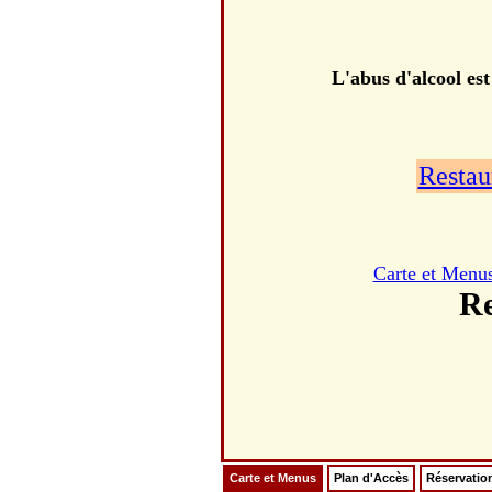
L'abus d'alcool es
Restau
Carte et Menu
Re
Carte et Menus
Plan d'Accès
Réservatio