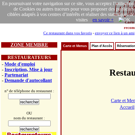
En poursuivant votre navigation sur ce site, vous acceptez l’utilisation
de Cookies ou autres traceurs pour vous proposer des publicités
ciblées adaptés à vos centres d’intérêts et réaliser des statistiques de
visites
en savoir +
Carte
recom
Ce restaurant dans vos favoris
-
envoyer ce lien à un ami
ZONE MEMBRE
Carte et Menus
Plan d'Accès
Réservatio
RESTAURATEURS
-
Mode d'emploi
-
Inscription, Mise à jour
Resta
-
Partenariat
-
Demande d'autocollant
n° de téléphone du restaurant :
Carte et Me
Accueil
OU
nom du restaurant :