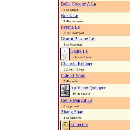
Belle Cocotte A La
6 rue cacault
Break Le
9 allee duquesne
Pyrene Le
14 rue beauregard
Bistrot Basque Le
5 rue beauregard
Kadre Le
2 bis rue fenelon
Chauvin Robinet
1 place st vincent
Inde Et Vous
3 allee erdre
Au Vieux Quimper
10 rue baclerie
Reine Margot La
8 rue juiverie
Zhang Shao
2 rue chapeliers
Entrecote