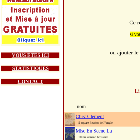
Ce r
si vo
ou ajouter l
VOUS ETES ICI
STATISTIQUES
CONTACT
Li
nom
Chez Clement
5 square fleuriot de l\'angle
Mise En Scene La
10 rue armand brossard