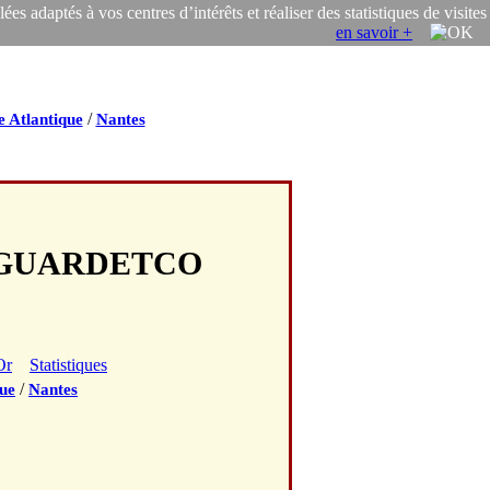
s adaptés à vos centres d’intérêts et réaliser des statistiques de visites
en savoir +
/
e Atlantique
Nantes
FEGUARDETCO
Or
Statistiques
/
que
Nantes