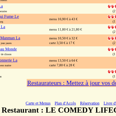
ouedic
La
(2
ecuries
ui Fume Le
menu 16,90 € à 43 €
(1
urg
e La
menu 11,80 € à 21,80 €
(2
 Manman La
menu 10,50 € à 32 €
carte 3,50 € à 17 €
(2
jean jaures
au Monde
(1
 de clisson
onnerie La
menu 13,50 € à 64 €
carte 7,80 € à 28 €
eon maitre
(1
an
Restaurateurs : Mettez à jour vos 
Carte et Menus
Plan d'Accès
Réservation
Livre d
Restaurant : LE COMEDY LI