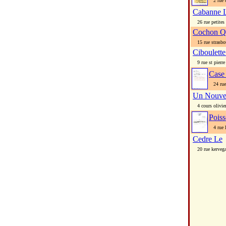
2 rue c
Cabanne 
26 rue petites 
Cochon Q
15 rue strasbo
Ciboulett
9 rue st pierre
Case
24 rue 
Un Nouve
4 cours olivier
Poiss
4 rue l
Cedre Le
20 rue kerveg