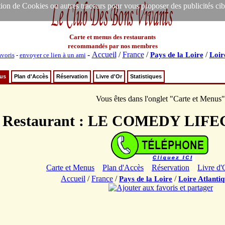
ion de Cookies ou autres traceurs pour vous proposer des publicités ciblée
Carte et menus des restaurants
recommandés par nos membres
-
Accueil
/
France
/
/
Pays de la Loire
Loir
avoris
-
envoyer ce lien à un ami
nus
Plan d'Accès
Réservation
Livre d'Or
Statistiques
Vous êtes dans l'onglet "Carte et Menus"
Restaurant : LE COMEDY LI
Carte et Menus
Plan d'Accès
Réservation
Livre d'
Accueil
/
France
/
/
Pays de la Loire
Loire Atlanti