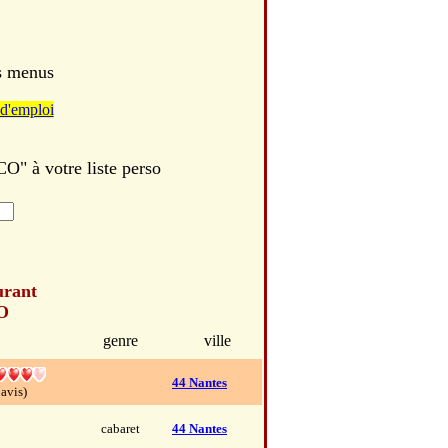
es menus
d'emploi
 à votre liste perso
urant
O
genre
ville
44 Nantes
 avis)
cabaret
44 Nantes