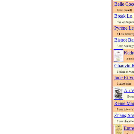
Belle Coc
6 rue cacault
Break Le
9 allee duques
Pyrene Le
14 rue beaureg
Bistrot B
5 rue beaurega
Kadr
2 bis r
Chauvin R
1 place st vinc
Inde Et V
3 allee erdre
Au V
10 rue 
Reine Mar
8 rue juiverie
Zhang Sh
2 rue chapelie
Entre