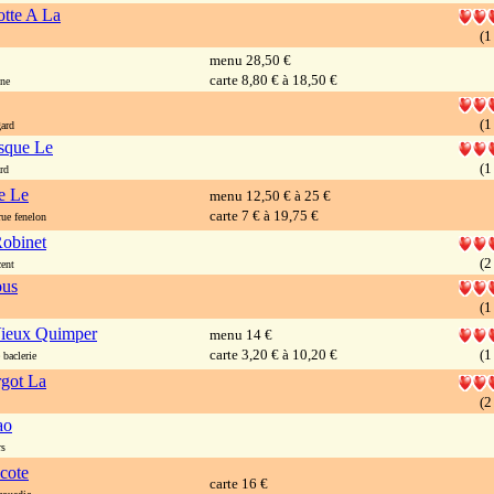
otte A La
(1
menu 28,50 €
carte 8,80 € à 18,50 €
ne
(1
ard
asque Le
(1
rd
e Le
menu 12,50 € à 25 €
carte 7 € à 19,75 €
ue fenelon
obinet
(2
ent
ous
(1
ieux Quimper
menu 14 €
carte 3,20 € à 10,20 €
(1
baclerie
got La
(2
ao
rs
cote
carte 16 €