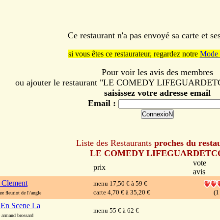
Ce restaurant n'a pas envoyé sa carte et s
si vous êtes ce restaurateur, regardez notre
Mode 
Pour voir les avis des membres
ou ajouter le restaurant "LE COMEDY LIFEGUARDETCO"
saisissez votre adresse email
Email :
Liste des Restaurants
proches du resta
LE COMEDY LIFEGUARDETC
vote
prix
avis
 Clement
menu 17,50 € à 59 €
carte 4,70 € à 35,20 €
(1
 fleuriot de l\'angle
 En Scene La
menu 55 € à 62 €
armand brossard