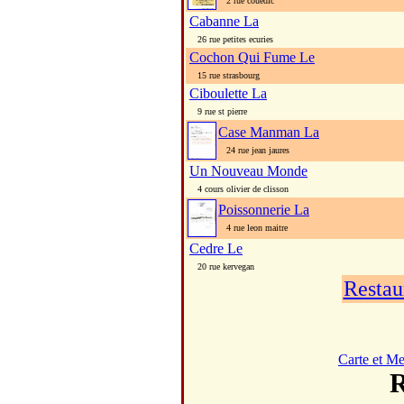
2 rue couedic
Cabanne La
26 rue petites ecuries
Cochon Qui Fume Le
15 rue strasbourg
Ciboulette La
9 rue st pierre
Case Manman La
24 rue jean jaures
Un Nouveau Monde
4 cours olivier de clisson
Poissonnerie La
4 rue leon maitre
Cedre Le
20 rue kervegan
Restau
Carte et M
R