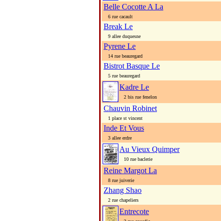
Belle Cocotte A La
6 rue cacault
Break Le
9 allee duquesne
Pyrene Le
14 rue beauregard
Bistrot Basque Le
5 rue beauregard
Kadre Le
2 bis rue fenelon
Chauvin Robinet
1 place st vincent
Inde Et Vous
3 allee erdre
Au Vieux Quimper
10 rue baclerie
Reine Margot La
8 rue juiverie
Zhang Shao
2 rue chapeliers
Entrecote