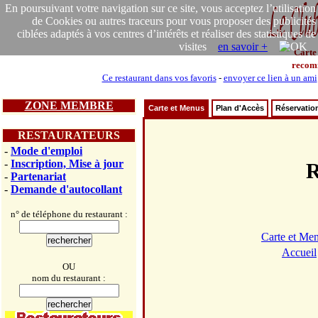
En poursuivant votre navigation sur ce site, vous acceptez l’utilisation
de Cookies ou autres traceurs pour vous proposer des publicités
ciblées adaptés à vos centres d’intérêts et réaliser des statistiques de
visites
en savoir +
Carte
recom
Ce restaurant dans vos favoris
-
envoyer ce lien à un ami
ZONE MEMBRE
Carte et Menus
Plan d'Accès
Réservatio
RESTAURATEURS
-
Mode d'emploi
-
Inscription, Mise à jour
R
-
Partenariat
-
Demande d'autocollant
n° de téléphone du restaurant :
Carte et Me
Accueil
OU
nom du restaurant :