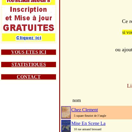
Ce r
si vo
ou ajou
VOUS ETES ICI
STATISTIQUES
CONTACT
Li
nom
Chez Clement
5 square fleuriot de l\'angle
Mise En Scene La
10 rue armand brossard