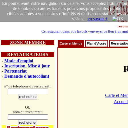
En poursuivant votre navigation sur ce site, vous acceptez l’utilisation
de Cookies ou autres traceurs pour vous proposer des publicités
ciblées adaptés à vos centres d’intérêts et réaliser des statistiques de
visites
en savoir +
Carte
recom
Ce restaurant dans vos favoris
-
envoyer ce lien à un ami
ZONE MEMBRE
Carte et Menus
Plan d'Accès
Réservatio
RESTAURATEURS
-
Mode d'emploi
-
Inscription, Mise à jour
R
-
Partenariat
-
Demande d'autocollant
n° de téléphone du restaurant :
Carte et Me
Accueil
OU
nom du restaurant :