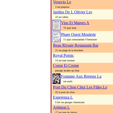
Vesuvio Le
3 rue prepoise
Jardins De L Olivier Les
23 rue sables
Vins Et Marees A
70 quai leray
Phare Ouest Moulerie
11 quai commandant l\'herminier
Beau Rivage Restaurant Bar
21 rue plage de la birochere
Royal Pornic
14 rue jean monnet
Coeur Et Creme
passage arcades qu leray
Fontaine Aux Bretons La
rue noels
Pont Du Clion Chez Les Filles Le
42 le pont du clion
Esperenza L
6 bis rue georges clemenceau
Artimon L
17 rue jean du plessis