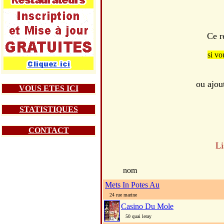
Ce r
si vo
ou ajou
VOUS ETES ICI
STATISTIQUES
CONTACT
Li
nom
Mets In Potes Au
24 rue marine
Casino Du Mole
50 quai leray