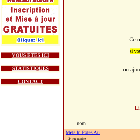
Ce r
si vo
VOUS ETES ICI
STATISTIQUES
ou ajou
CONTACT
Li
nom
Mets In Potes Au
24 rue marine