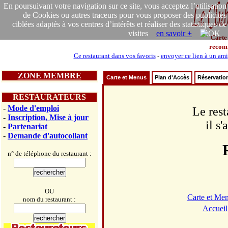
En poursuivant votre navigation sur ce site, vous acceptez l’utilisation
de Cookies ou autres traceurs pour vous proposer des publicités
ciblées adaptés à vos centres d’intérêts et réaliser des statistiques de
visites
en savoir +
Carte
recom
Ce restaurant dans vos favoris
-
envoyer ce lien à un ami
ZONE MEMBRE
Carte et Menus
Plan d'Accès
Réservatio
RESTAURATEURS
-
Mode d'emploi
Le rest
-
Inscription, Mise à jour
il s
-
Partenariat
-
Demande d'autocollant
n° de téléphone du restaurant :
OU
Carte et Me
nom du restaurant :
Accueil