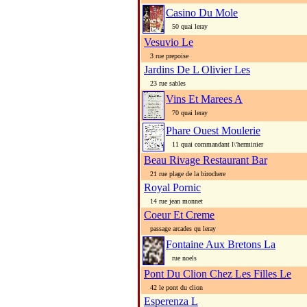
Casino Du Mole
50 quai leray
Vesuvio Le
3 rue prepoise
Jardins De L Olivier Les
23 rue sables
Vins Et Marees A
70 quai leray
Phare Ouest Moulerie
11 quai commandant l\'herminier
Beau Rivage Restaurant Bar
21 rue plage de la birochere
Royal Pornic
14 rue jean monnet
Coeur Et Creme
passage arcades qu leray
Fontaine Aux Bretons La
rue noels
Pont Du Clion Chez Les Filles Le
42 le pont du clion
Esperenza L