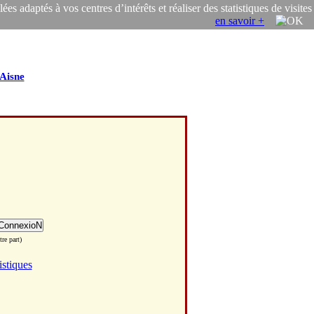
s adaptés à vos centres d’intérêts et réaliser des statistiques de visites
en savoir +
Aisne
re part)
istiques