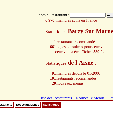
nom du restaurant :
6 970
membres actifs en France
Barzy Sur Marn
Statistiques
1
restaurants recommandés
661
pages consultées pour cette ville
cette ville a été affichée
539
fois
de l'Aisne
Statistiques
:
91
membres depuis le 01/2006
101
restaurants recommandés
20
nouveaux menus
Liste des Restaurants
Nouveaux Menus
Sta
staurants
Nouveaux Menus
Statistiques