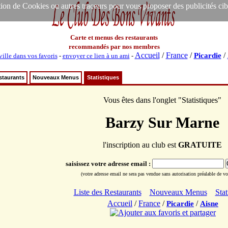
ion de Cookies ou autres traceurs pour vous proposer des publicités ciblée
Carte et menus des restaurants
recommandés par nos membres
Accueil
/
France
/
/
Picardie
ville dans vos favoris
-
envoyer ce lien à un ami
-
staurants
Nouveaux Menus
Statistiques
Vous êtes dans l'onglet "Statistiques"
Barzy Sur Marne
l'inscription au club est
GRATUITE
saisissez votre adresse email :
(votre adresse email ne sera pas vendue sans autorisation préalable de vot
Liste des Restaurants
Nouveaux Menus
Stat
Accueil
/
France
/
/
Picardie
Aisne