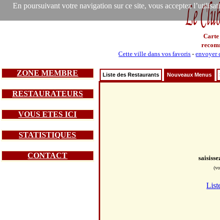
En poursuivant votre navigation sur ce site, vous acceptez l’utilisa
Carte
recom
Cette ville dans vos favoris
-
envoyer c
ZONE MEMBRE
Liste des Restaurants
Nouveaux Menus
RESTAURATEURS
VOUS ETES ICI
STATISTIQUES
CONTACT
saisiss
(vo
List