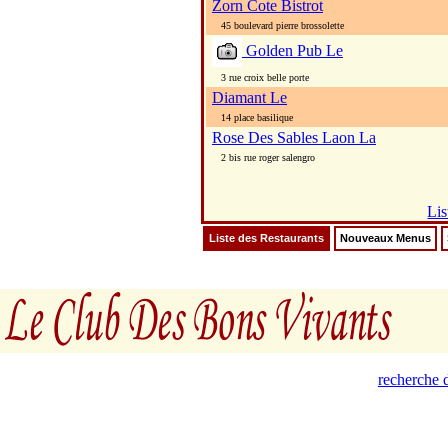
Zorn Cote Bistrot
45 boulevard pierre brossolette
Golden Pub Le
3 rue croix belle porte
Diamant Le
14 place basilique
Rose Des Sables Laon La
2 bis rue roger salengro
Lis
Liste des Restaurants
Nouveaux Menus
recherche d