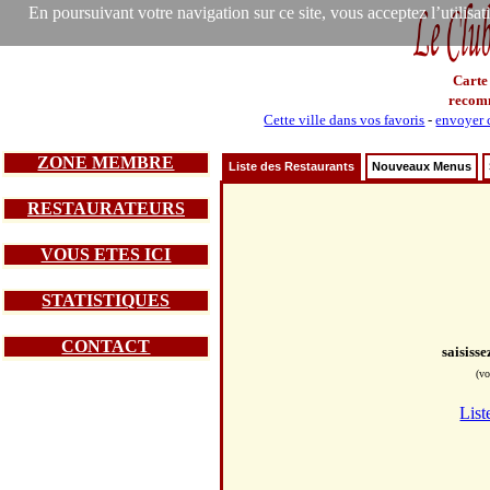
En poursuivant votre navigation sur ce site, vous acceptez l’utilisa
Carte
recom
Cette ville dans vos favoris
-
envoyer c
ZONE MEMBRE
Liste des Restaurants
Nouveaux Menus
RESTAURATEURS
VOUS ETES ICI
STATISTIQUES
CONTACT
saisiss
(vo
List