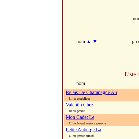
no
nom
▲
▼
pri
Liste 
nom
Relais De Champagne Au
81 rue republique
Valentin Chez
40 rue prairie
Mon Cadet Le
31 boulevard gustave gregoire
Petite Auberge La
17 rue gaston trioux