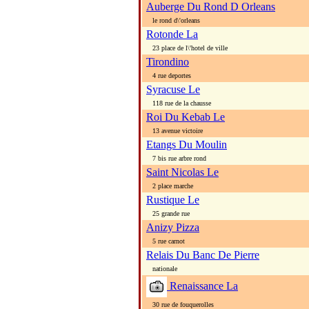
Auberge Du Rond D Orleans
le rond d\'orleans
Rotonde La
23 place de l\'hotel de ville
Tirondino
4 rue deportes
Syracuse Le
118 rue de la chausse
Roi Du Kebab Le
13 avenue victoire
Etangs Du Moulin
7 bis rue arbre rond
Saint Nicolas Le
2 place marche
Rustique Le
25 grande rue
Anizy Pizza
5 rue carnot
Relais Du Banc De Pierre
nationale
Renaissance La
30 rue de fouquerolles