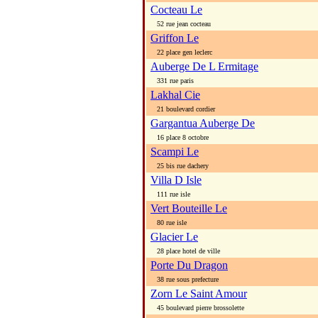
Cocteau Le
52 rue jean cocteau
Griffon Le
22 place gen leclerc
Auberge De L Ermitage
331 rue paris
Lakhal Cie
21 boulevard cordier
Gargantua Auberge De
16 place 8 octobre
Scampi Le
25 bis rue dachery
Villa D Isle
111 rue isle
Vert Bouteille Le
80 rue isle
Glacier Le
28 place hotel de ville
Porte Du Dragon
38 rue sous prefecture
Zorn Le Saint Amour
45 boulevard pierre brossolette