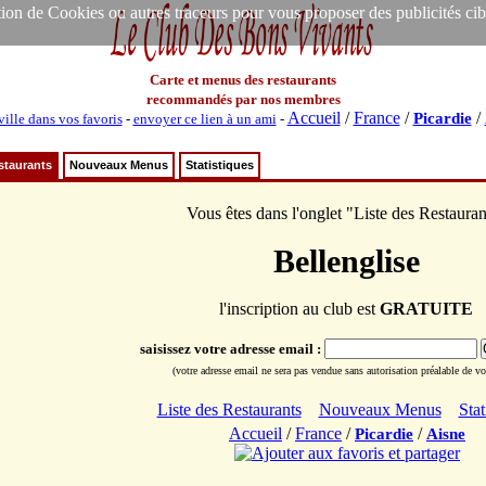
ion de Cookies ou autres traceurs pour vous proposer des publicités ciblée
Carte et menus des restaurants
recommandés par nos membres
Accueil
/
France
/
/
Picardie
ville dans vos favoris
-
envoyer ce lien à un ami
-
staurants
Nouveaux Menus
Statistiques
Vous êtes dans l'onglet "Liste des Restauran
Bellenglise
l'inscription au club est
GRATUITE
saisissez votre adresse email :
(votre adresse email ne sera pas vendue sans autorisation préalable de vot
Liste des Restaurants
Nouveaux Menus
Stat
Accueil
/
France
/
/
Picardie
Aisne