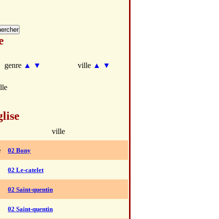
e
genre
▲
▼
ville
▲
▼
lle
lise
ville
e
02 Bony
02 Le-catelet
02 Saint-quentin
02 Saint-quentin