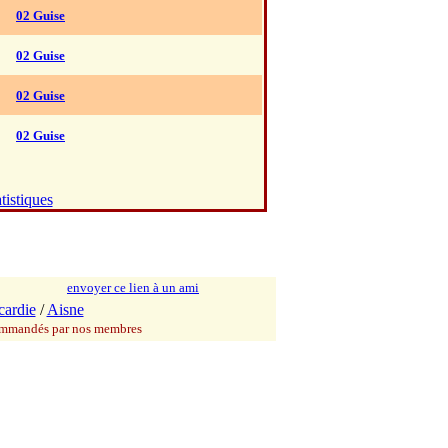
02 Guise
02 Guise
02 Guise
02 Guise
tistiques
envoyer ce lien à un ami
cardie
/
Aisne
commandés par nos membres