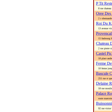
P Tit Res
8 rue chateau
Oree Des 
2 r obernaude
Roi Du K
13 avenue vict
Provencal
15 faubourg b
Chateau 
2 rue pierre cu
Castel Pi
18 place andre
Ferme De
10 ferme jonq
Bascule 
251 rue st que
Delaine 
18 rue mouli
Palace Ro
route marcoi
Buissonni
92 rue victor 