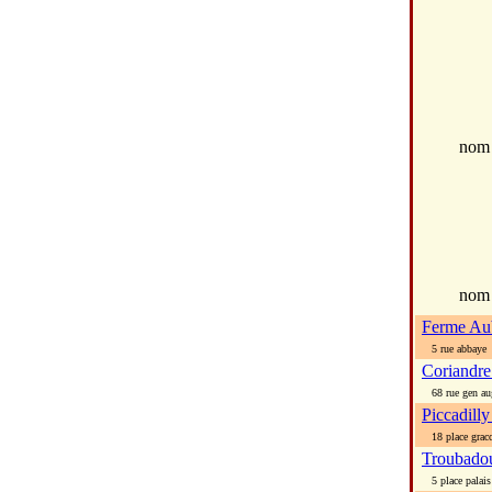
no
nom
Ferme Aub
5 rue abbaye
Coriandre
68 rue gen au
Piccadilly
18 place gracc
Troubado
5 place palais 