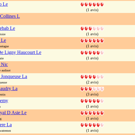
to Le
(1 avis)
Collines L
ebab Le
(1 avis)
oire
 Le
(1 avis)
retagne
De Ligny Haucourt Le
(1 avis)
rie
c Nic
 audinot
 Jonqueuse La
(2 avis)
ueuse
Caudry La
(3 avis)
ntin
Remy
(1 avis)
n
yal D Asie Le
(1 avis)
ng
ere La
(1 avis)
watremez