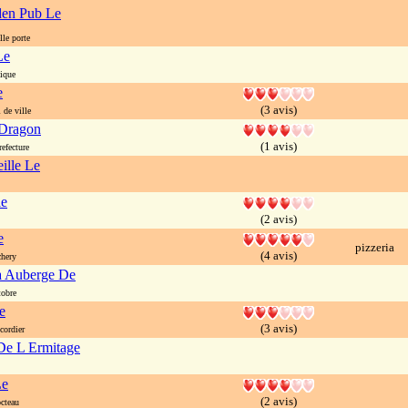
en Pub Le
le porte
Le
ique
e
(3 avis)
de ville
 Dragon
(1 avis)
efecture
ille Le
le
(2 avis)
e
pizzeria
(4 avis)
hery
a Auberge De
obre
e
(3 avis)
ordier
De L Ermitage
Le
(2 avis)
cteau