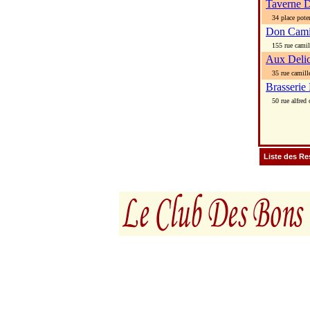
Taverne 
34 place pote
Don Cami
155 rue camil
Aux Delic
35 rue camill
Brasserie
50 rue alfred c
Liste des Re