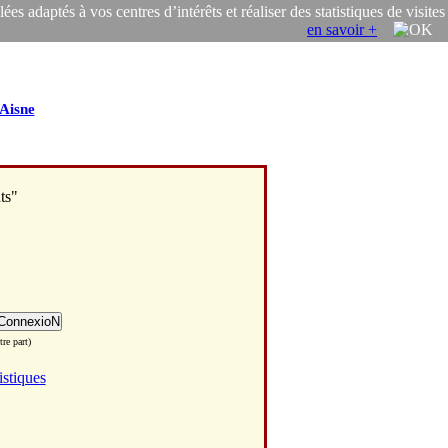
s adaptés à vos centres d’intérêts et réaliser des statistiques de visites
en savoir +
Aisne
ts"
re part)
istiques