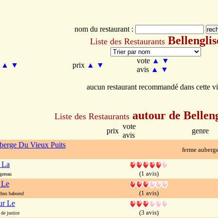
nom du restaurant :
Bellenglis
Liste des Restaurants
vote
▲
▼
m
▲
▼
prix
▲
▼
avis
▲
▼
aucun restaurant recommandé dans cette vi
autour de Belleng
Liste des Restaurants
vote
prix
genre
avis
erge Du Vieux Puits
ferme auberg
 La
(1 avis)
gereau
 Le
(1 avis)
hus baboeuf
ur Le
(3 avis)
de justice