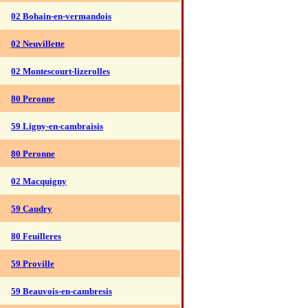
02 Bohain-en-vermandois
02 Neuvillette
02 Montescourt-lizerolles
80 Peronne
59 Ligny-en-cambraisis
80 Peronne
02 Macquigny
59 Caudry
80 Feuilleres
59 Proville
59 Beauvois-en-cambresis