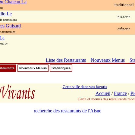
Du Chateau La
traditionnel
rne
llo Le
pizzeria
le desmoulins
es Guisard
crêperie
e desmoulins
 La
hollet
Liste des Restaurants
Nouveaux Menus
Sta
staurants
Nouveaux Menus
Statistiques
Cette ville dans vos favoris
Accueil
/
France
/
Pi
Carte et menus des restaurants re
recherche des restaurants de l'Aisne