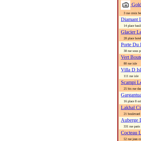
Gold
3 rue croix bel
Diamant 
14 place basil
Glacier L
28 place hotel 
Porte Du
38 rue sous pr
Vert Boute
80 rue isle
Villa D Is
111 rue isle
Scampi L
25 bis rue dac
Gargantu
16 place 8 oct
Lakhal Ci
21 boulevard c
Auberge 
331 rue paris
Cocteau 
52 rue jean co