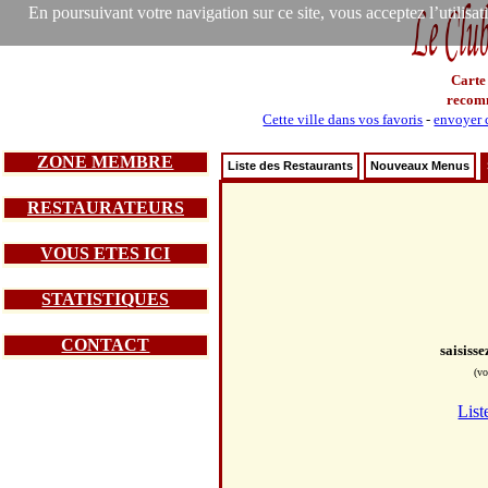
En poursuivant votre navigation sur ce site, vous acceptez l’utilisa
Carte
recom
Cette ville dans vos favoris
-
envoyer c
ZONE MEMBRE
Liste des Restaurants
Nouveaux Menus
RESTAURATEURS
VOUS ETES ICI
STATISTIQUES
CONTACT
saisiss
(vo
List