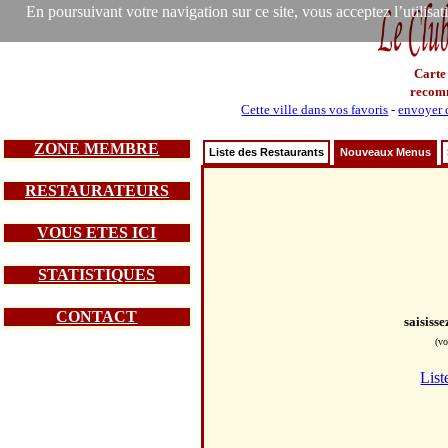
En poursuivant votre navigation sur ce site, vous acceptez l’utilisa
Carte
recom
Cette ville dans vos favoris
-
envoyer c
ZONE MEMBRE
Liste des Restaurants
Nouveaux Menus
RESTAURATEURS
VOUS ETES ICI
STATISTIQUES
CONTACT
saisiss
(vo
List