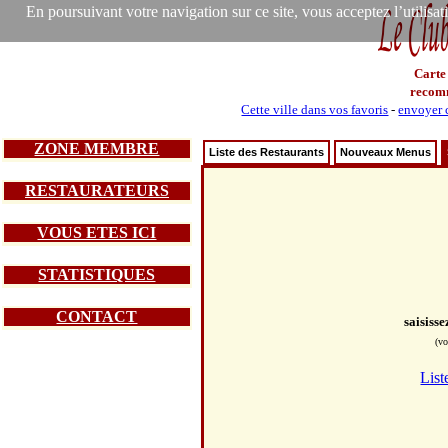
En poursuivant votre navigation sur ce site, vous acceptez l’utilisa
Carte
recom
Cette ville dans vos favoris
-
envoyer c
ZONE MEMBRE
Liste des Restaurants
Nouveaux Menus
RESTAURATEURS
VOUS ETES ICI
STATISTIQUES
CONTACT
saisiss
(vo
List