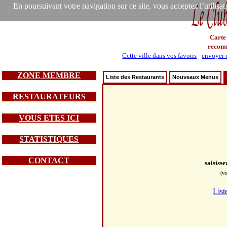
En poursuivant votre navigation sur ce site, vous acceptez l’utilisa
Carte
recom
Cette ville dans vos favoris
-
envoyer c
ZONE MEMBRE
Liste des Restaurants
Nouveaux Menus
RESTAURATEURS
VOUS ETES ICI
STATISTIQUES
CONTACT
saisiss
(vo
List