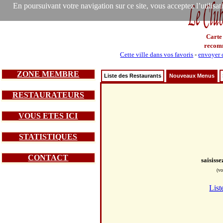
En poursuivant votre navigation sur ce site, vous acceptez l’utilisa
Carte
recom
Cette ville dans vos favoris
-
envoyer c
ZONE MEMBRE
Liste des Restaurants
Nouveaux Menus
RESTAURATEURS
VOUS ETES ICI
STATISTIQUES
CONTACT
saisiss
(vo
List