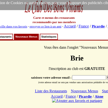
ion de Cookies ou autres traceurs pour vous proposer des publicités ciblée
Carte et menus des restaurants
recommandés par nos membres
Accueil
/
France
/
/
Picardie
ville dans vos favoris
-
envoyer ce lien à un ami
-
staurants
Nouveaux Menus
Statistiques
Vous êtes dans l'onglet "Nouveaux Menu
Brie
l'inscription au club est
GRATUITE
saisissez votre adresse email :
(votre adresse email ne sera pas vendue sans autorisation préalable de vot
Liste des Restaurants
Nouveaux Menus
Stat
Accueil
/
France
/
/
Picardie
Aisne