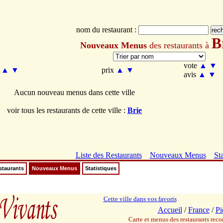
nom du restaurant :
B
Nouveaux Menus
des restaurants à
vote
▲
▼
m
▲
▼
prix
▲
▼
avis
▲
▼
Aucun nouveau menus dans cette ville
voir tous les restaurants de cette ville :
Brie
Liste des Restaurants
Nouveaux Menus
Sta
staurants
Nouveaux Menus
Statistiques
Cette ville dans vos favoris
Accueil
/
France
/
Pi
Carte et menus des restaurants re