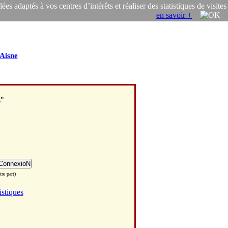
s adaptés à vos centres d’intérêts et réaliser des statistiques de visites
en savoir +
Aisne
s"
re part)
istiques