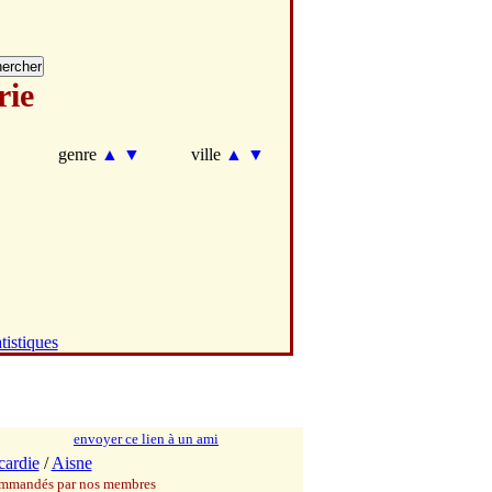
rie
genre
▲
▼
ville
▲
▼
tistiques
envoyer ce lien à un ami
cardie
/
Aisne
commandés par nos membres