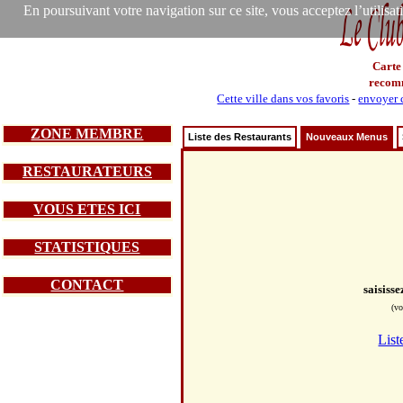
En poursuivant votre navigation sur ce site, vous acceptez l’utilisa
Carte
recom
Cette ville dans vos favoris
-
envoyer c
ZONE MEMBRE
Liste des Restaurants
Nouveaux Menus
RESTAURATEURS
VOUS ETES ICI
STATISTIQUES
CONTACT
saisiss
(vo
List