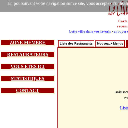
En poursuivant votre navigation sur ce site, vous acceptez l’utilisa
Carte
recom
Cette ville dans vos favoris
-
envoyer c
ZONE MEMBRE
Liste des Restaurants
Nouveaux Menus
RESTAURATEURS
VOUS ETES ICI
STATISTIQUES
CONTACT
saisiss
(vo
List