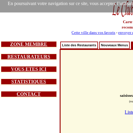
En poursuivant votre navigation sur ce site, vous acceptez l’utilisa
Carte
recom
Cette ville dans vos favoris
-
envoyer c
ZONE MEMBRE
Liste des Restaurants
Nouveaux Menus
RESTAURATEURS
VOUS ETES ICI
STATISTIQUES
CONTACT
saisiss
(vo
List