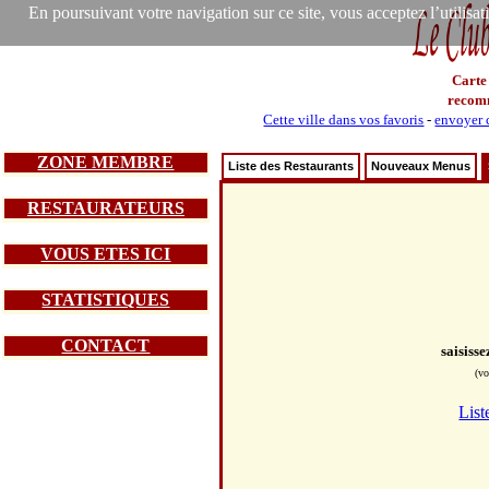
En poursuivant votre navigation sur ce site, vous acceptez l’utilisa
Carte
recom
Cette ville dans vos favoris
-
envoyer c
ZONE MEMBRE
Liste des Restaurants
Nouveaux Menus
RESTAURATEURS
VOUS ETES ICI
STATISTIQUES
CONTACT
saisiss
(vo
List