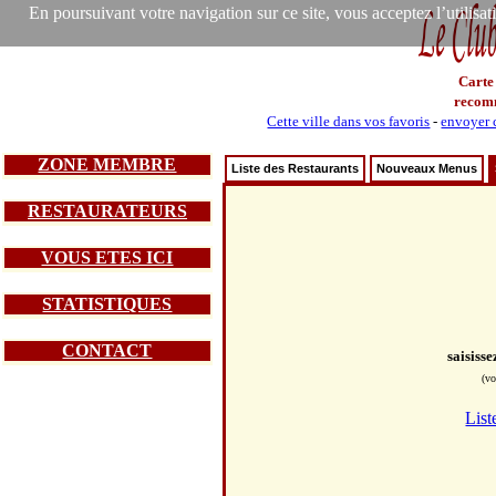
En poursuivant votre navigation sur ce site, vous acceptez l’utilisa
Carte
recom
Cette ville dans vos favoris
-
envoyer c
ZONE MEMBRE
Liste des Restaurants
Nouveaux Menus
RESTAURATEURS
VOUS ETES ICI
STATISTIQUES
CONTACT
saisiss
(vo
List