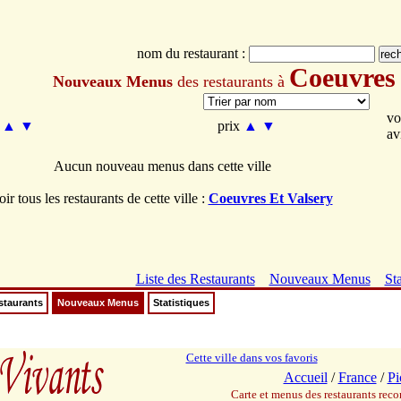
nom du restaurant :
Coeuvres 
Nouveaux Menus
des restaurants à
vo
m
▲
▼
prix
▲
▼
av
Aucun nouveau menus dans cette ville
oir tous les restaurants de cette ville :
Coeuvres Et Valsery
Liste des Restaurants
Nouveaux Menus
Sta
staurants
Nouveaux Menus
Statistiques
Cette ville dans vos favoris
Accueil
/
France
/
Pi
Carte et menus des restaurants re