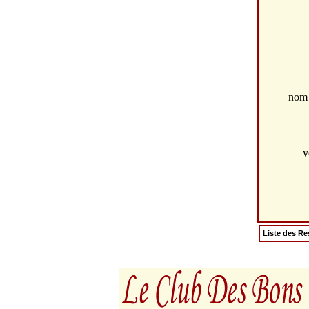
no
v
Liste des Re