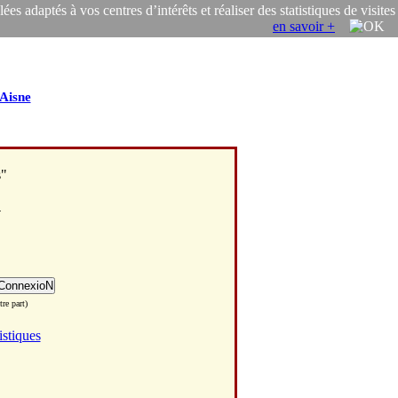
s adaptés à vos centres d’intérêts et réaliser des statistiques de visites
en savoir +
Aisne
s"
y
re part)
istiques