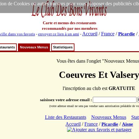
ion de Cookies ou autres traceurs pour vous proposer des publicités ciblée
Carte et menus des restaurants
recommandés par nos membres
Accueil
/
France
/
/
Picardie
ville dans vos favoris
-
envoyer ce lien à un ami
-
staurants
Nouveaux Menus
Statistiques
Vous êtes dans l'onglet "Nouveaux Menu
Coeuvres Et Valser
l'inscription au club est
GRATUITE
saisissez votre adresse email :
(votre adresse email ne sera pas vendue sans autorisation préalable de vot
Liste des Restaurants
Nouveaux Menus
Stat
Accueil
/
France
/
/
Picardie
Aisne