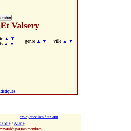
Et Valsery
te
▲
▼
genre
▲
▼
ville
▲
▼
is
▲
▼
tistiques
envoyer ce lien à un ami
cardie
/
Aisne
commandés par nos membres