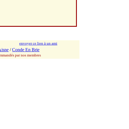
envoyer ce lien à un ami
Aisne
/
Conde En Brie
commandés par nos membres