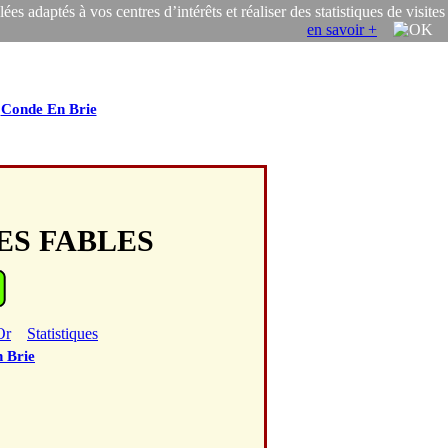
s adaptés à vos centres d’intérêts et réaliser des statistiques de visites
en savoir +
/
Conde En Brie
DES FABLES
Or
Statistiques
 Brie