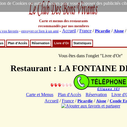
ion de Cookies ou autres traceurs pour vous proposer des publicités ciblée
Carte et menus des restaurants
recommandés par nos membres
-
Accueil
/
France
/
/
Picardie
Aisne
s vos favoris
-
envoyer ce lien à un ami
nus
Plan d'Accès
Réservation
Livre d'Or
Statistiques
Vous êtes dans l'onglet "Livre d'Or"
Restaurant : LA FONTAINE 
Carte et Menus
Plan d'Accès
Réservation
Livre d'
Accueil
/
France
/
/
/
Picardie
Aisne
Conde En