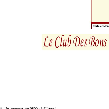
Carte et Me
* = les numéros en 0899 : 3 € l'appel