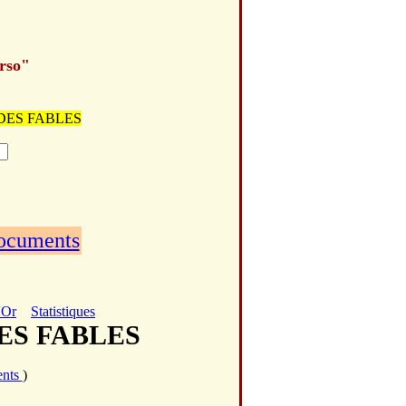
erso"
NE DES FABLES
documents
'Or
Statistiques
DES FABLES
ents
)