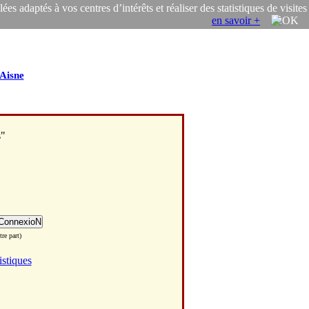
s adaptés à vos centres d’intérêts et réaliser des statistiques de visites
en savoir +
Aisne
s"
re part)
istiques