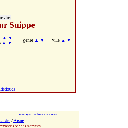
ur Suippe
te
▲
▼
genre
▲
▼
ville
▲
▼
s
▲
▼
tistiques
envoyer ce lien à un ami
cardie
/
Aisne
commandés par nos membres