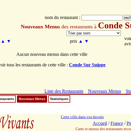
nom du restaurant :
Conde S
Nouveaux Menus
des restaurants à
vo
m
▲
▼
prix
▲
▼
avi
Aucun nouveau menus dans cette ville
oir tous les restaurants de cette ville :
Conde Sur Suippe
Liste des Restaurants
Nouveaux Menus
Sta
staurants
Nouveaux Menus
Statistiques
Cette ville dans vos favoris
Accueil
/
France
/
Pi
Carte et menus des restaurants re