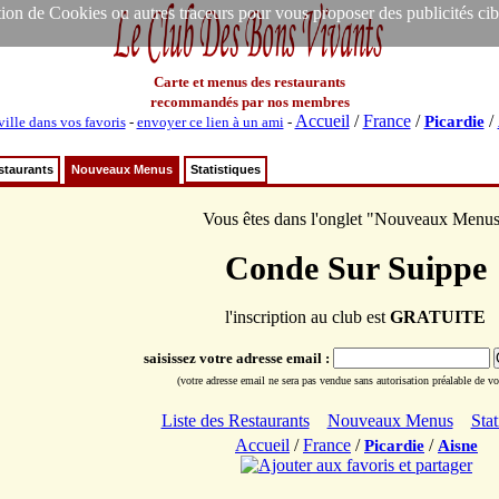
ion de Cookies ou autres traceurs pour vous proposer des publicités ciblée
Carte et menus des restaurants
recommandés par nos membres
Accueil
/
France
/
/
Picardie
ville dans vos favoris
-
envoyer ce lien à un ami
-
staurants
Nouveaux Menus
Statistiques
Vous êtes dans l'onglet "Nouveaux Menu
Conde Sur Suippe
l'inscription au club est
GRATUITE
saisissez votre adresse email :
(votre adresse email ne sera pas vendue sans autorisation préalable de vot
Liste des Restaurants
Nouveaux Menus
Stat
Accueil
/
France
/
/
Picardie
Aisne