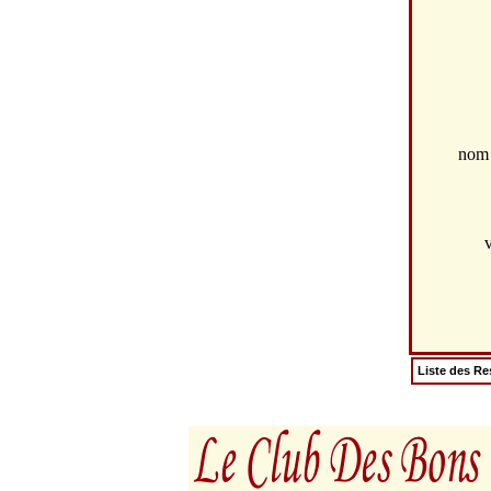
no
v
Liste des Re