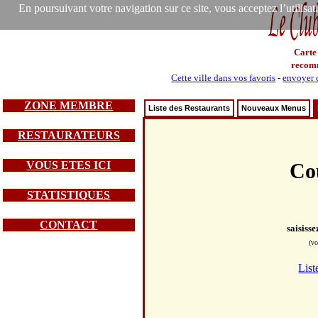
En poursuivant votre navigation sur ce site, vous acceptez l’utilisa
Carte
recom
Cette ville dans vos favoris
-
envoyer c
ZONE MEMBRE
Liste des Restaurants
Nouveaux Menus
RESTAURATEURS
VOUS ETES ICI
Co
STATISTIQUES
CONTACT
saisiss
(vo
List