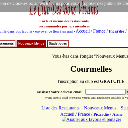
ion de Cookies ou autres traceurs pour vous proposer des publicités ciblée
Carte et menus des restaurants
recommandés par nos membres
Accueil
/
France
/
/
Picardie
ville dans vos favoris
-
envoyer ce lien à un ami
-
staurants
Nouveaux Menus
Statistiques
Vous êtes dans l'onglet "Nouveaux Menu
Courmelles
l'inscription au club est
GRATUITE
saisissez votre adresse email :
(votre adresse email ne sera pas vendue sans autorisation préalable de vot
Liste des Restaurants
Nouveaux Menus
Stat
Accueil
/
France
/
/
Picardie
Aisne