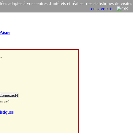
s adaptés à vos centres d’intérêts et réaliser des statistiques de visites
en savoir +
Aisne
s"
re part)
istiques