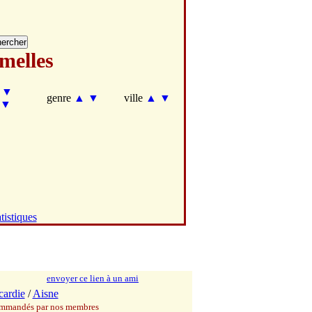
melles
▼
genre
▲
▼
ville
▲
▼
▼
tistiques
envoyer ce lien à un ami
cardie
/
Aisne
commandés par nos membres