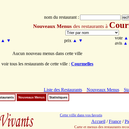
nom du restaurant :
Cour
Nouveaux Menus
des restaurants à
vote
▲
m
▲
▼
prix
▲
▼
avis
▲
Aucun nouveau menus dans cette ville
voir tous les restaurants de cette ville :
Courmelles
Liste des Restaurants
Nouveaux Menus
Sta
staurants
Nouveaux Menus
Statistiques
Cette ville dans vos favoris
Accueil
/
France
/
Pi
Carte et menus des restaurants re