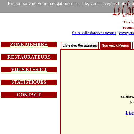
En poursuivant votre navigation sur ce site, vous acceptez l’utilisa
Carte
recom
Cette ville dans vos favoris
-
envoyer c
ZONE MEMBRE
Liste des Restaurants
Nouveaux Menus
RESTAURATEURS
VOUS ETES ICI
STATISTIQUES
CONTACT
saisiss
(vo
List