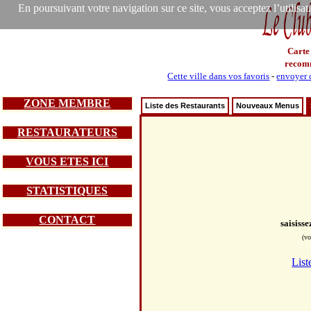
En poursuivant votre navigation sur ce site, vous acceptez l’utilisa
Carte
recom
Cette ville dans vos favoris
-
envoyer c
ZONE MEMBRE
Liste des Restaurants
Nouveaux Menus
RESTAURATEURS
VOUS ETES ICI
STATISTIQUES
CONTACT
saisiss
(vo
List