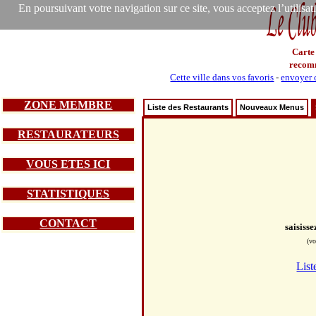
En poursuivant votre navigation sur ce site, vous acceptez l’utilisa
Carte
recom
Cette ville dans vos favoris
-
envoyer c
ZONE MEMBRE
Liste des Restaurants
Nouveaux Menus
RESTAURATEURS
VOUS ETES ICI
STATISTIQUES
CONTACT
saisiss
(vo
List