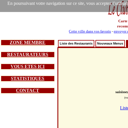
En poursuivant votre navigation sur ce site, vous acceptez l’utilisa
Carte
recom
Cette ville dans vos favoris
-
envoyer c
ZONE MEMBRE
Liste des Restaurants
Nouveaux Menus
RESTAURATEURS
VOUS ETES ICI
STATISTIQUES
CONTACT
saisiss
(vo
List