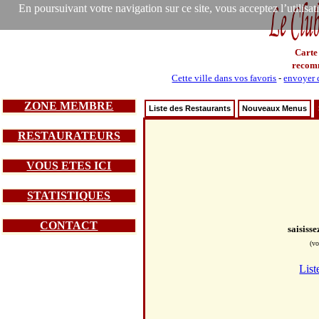
En poursuivant votre navigation sur ce site, vous acceptez l’utilisa
Carte
recom
Cette ville dans vos favoris
-
envoyer c
ZONE MEMBRE
Liste des Restaurants
Nouveaux Menus
RESTAURATEURS
VOUS ETES ICI
STATISTIQUES
CONTACT
saisiss
(vo
List