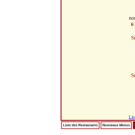
no
6
S
S
Lis
Liste des Restaurants
Nouveaux Menus