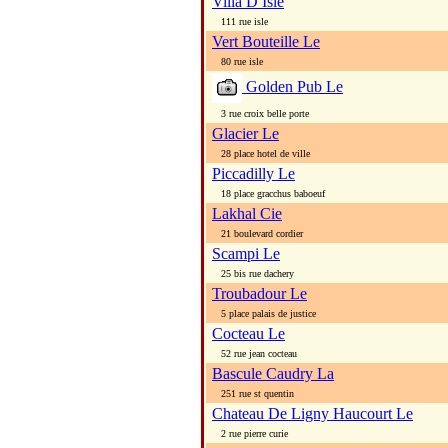
Villa D Isle
111 rue isle
Vert Bouteille Le
80 rue isle
Golden Pub Le
3 rue croix belle porte
Glacier Le
28 place hotel de ville
Piccadilly Le
18 place gracchus baboeuf
Lakhal Cie
21 boulevard cordier
Scampi Le
25 bis rue dachery
Troubadour Le
5 place palais de justice
Cocteau Le
52 rue jean cocteau
Bascule Caudry La
251 rue st quentin
Chateau De Ligny Haucourt Le
2 rue pierre curie