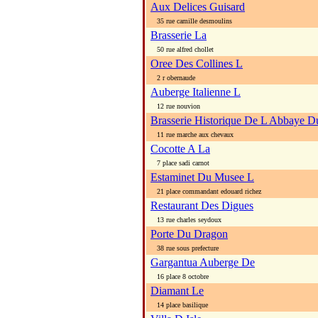
Aux Delices Guisard
35 rue camille desmoulins
Brasserie La
50 rue alfred chollet
Oree Des Collines L
2 r obernaude
Auberge Italienne L
12 rue nouvion
Brasserie Historique De L Abbaye D
11 rue marche aux chevaux
Cocotte A La
7 place sadi carnot
Estaminet Du Musee L
21 place commandant edouard richez
Restaurant Des Digues
13 rue charles seydoux
Porte Du Dragon
38 rue sous prefecture
Gargantua Auberge De
16 place 8 octobre
Diamant Le
14 place basilique