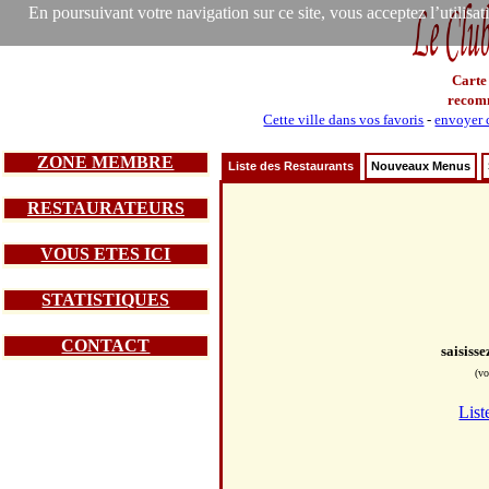
En poursuivant votre navigation sur ce site, vous acceptez l’utilisa
Carte
recom
Cette ville dans vos favoris
-
envoyer c
ZONE MEMBRE
Liste des Restaurants
Nouveaux Menus
RESTAURATEURS
VOUS ETES ICI
STATISTIQUES
CONTACT
saisiss
(vo
List