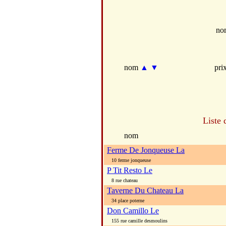
no
nom
▲
▼
pri
Liste 
nom
Ferme De Jonqueuse La
10 ferme jonqueuse
P Tit Resto Le
8 rue chateau
Taverne Du Chateau La
34 place poterne
Don Camillo Le
155 rue camille desmoulins