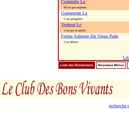
Coriandre La
68 rue gen augereau
Guinguette La
2 rue guinguette
Trotteur Le
1 rue gen de gaulle
Ferme Auberge Du Vieux Puits
5 rue abbaye
Lis
Liste des Restaurants
Nouveaux Menus
recherche d