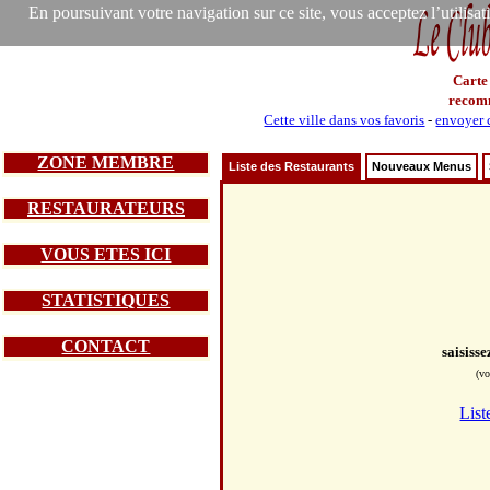
En poursuivant votre navigation sur ce site, vous acceptez l’utilisa
Carte
recom
Cette ville dans vos favoris
-
envoyer c
ZONE MEMBRE
Liste des Restaurants
Nouveaux Menus
RESTAURATEURS
VOUS ETES ICI
STATISTIQUES
CONTACT
saisiss
(vo
List