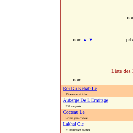
no
nom
▲
▼
pri
Liste des
nom
Roi Du Kebab Le
13 avenue victoire
Auberge De L Ermitage
331 rue paris
Cocteau Le
52 rue jean cocteau
Lakhal Cie
21 boulevard cordier