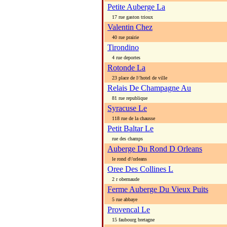
Petite Auberge La
17 rue gaston trioux
Valentin Chez
40 rue prairie
Tirondino
4 rue deportes
Rotonde La
23 place de l\'hotel de ville
Relais De Champagne Au
81 rue republique
Syracuse Le
118 rue de la chausse
Petit Baltar Le
rue des champs
Auberge Du Rond D Orleans
le rond d\'orleans
Oree Des Collines L
2 r obernaude
Ferme Auberge Du Vieux Puits
5 rue abbaye
Provencal Le
15 faubourg bretagne