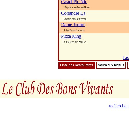
Castel Pic Nic
18 place andre audinot
Coriandre La
68 rue gen augereau
Dame Journe
2 boulevard mony
Pizza King
8 rue gen de gaulle
Lis
Liste des Restaurants
Nouveaux Menus
recherche d