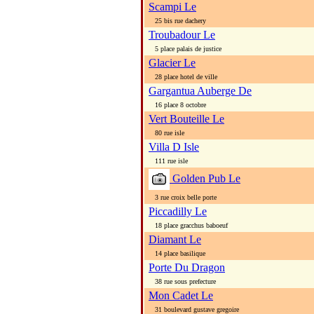
Scampi Le
25 bis rue dachery
Troubadour Le
5 place palais de justice
Glacier Le
28 place hotel de ville
Gargantua Auberge De
16 place 8 octobre
Vert Bouteille Le
80 rue isle
Villa D Isle
111 rue isle
Golden Pub Le
3 rue croix belle porte
Piccadilly Le
18 place gracchus baboeuf
Diamant Le
14 place basilique
Porte Du Dragon
38 rue sous prefecture
Mon Cadet Le
31 boulevard gustave gregoire