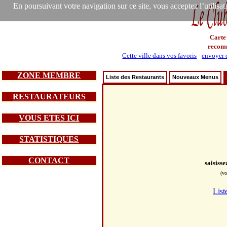
En poursuivant votre navigation sur ce site, vous acceptez l’utilisa
Carte
recom
Cette ville dans vos favoris
-
envoyer c
ZONE MEMBRE
Liste des Restaurants
Nouveaux Menus
RESTAURATEURS
VOUS ETES ICI
STATISTIQUES
CONTACT
saisiss
(vo
List